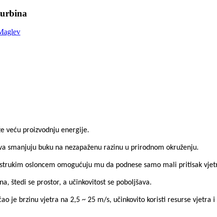
turbina
tiže veću proizvodnju energije.
plova smanjuju buku na nezapaženu razinu u prirodnom okruženju.
 dvostrukim osloncem omogućuju mu da podnese samo mali pritisak vjetr
na, štedi se prostor, a učinkovitost se poboljšava.
o je brzinu vjetra na 2,5 ~ 25 m/s, učinkovito koristi resurse vjetra i