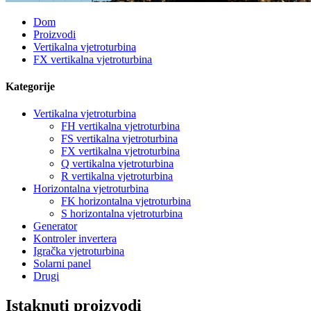
Dom
Proizvodi
Vertikalna vjetroturbina
FX vertikalna vjetroturbina
Kategorije
Vertikalna vjetroturbina
FH vertikalna vjetroturbina
FS vertikalna vjetroturbina
FX vertikalna vjetroturbina
Q vertikalna vjetroturbina
R vertikalna vjetroturbina
Horizontalna vjetroturbina
FK horizontalna vjetroturbina
S horizontalna vjetroturbina
Generator
Kontroler invertera
Igračka vjetroturbina
Solarni panel
Drugi
Istaknuti proizvodi