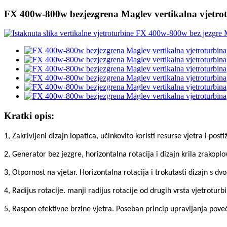
FX 400w-800w bezjezgrena Maglev vertikalna vjetro
Kratki opis:
1, Zakrivljeni dizajn lopatica, učinkovito koristi resurse vjetra i pos
2, Generator bez jezgre, horizontalna rotacija i dizajn krila zrako
3, Otpornost na vjetar. Horizontalna rotacija i trokutasti dizajn s
4, Radijus rotacije. manji radijus rotacije od drugih vrsta vjetroturbi
5, Raspon efektivne brzine vjetra. Poseban princip upravljanja poveća