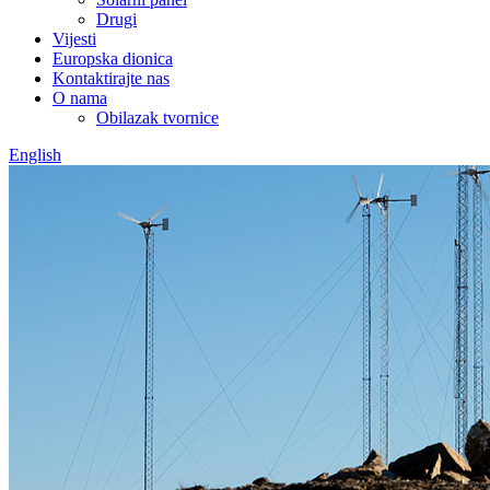
Drugi
Vijesti
Europska dionica
Kontaktirajte nas
O nama
Obilazak tvornice
English