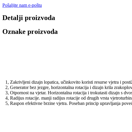
Pošaljite nam e-poštu
Detalji proizvoda
Oznake proizvoda
Video
Značajke
1, Zakrivljeni dizajn lopatica, učinkovito koristi resurse vjetra i pos
2, Generator bez jezgre, horizontalna rotacija i dizajn krila zrako
3, Otpornost na vjetar. Horizontalna rotacija i trokutasti dizajn s 
4, Radijus rotacije. manji radijus rotacije od drugih vrsta vjetroturbin
5, Raspon efektivne brzine vjetra. Poseban princip upravljanja poveća
Tehnički podaci