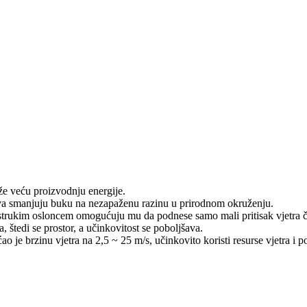
tiže veću proizvodnju energije.
plova smanjuju buku na nezapaženu razinu u prirodnom okruženju.
dvostrukim osloncem omogućuju mu da podnese samo mali pritisak vjetra č
a, štedi se prostor, a učinkovitost se poboljšava.
o je brzinu vjetra na 2,5 ~ 25 m/s, učinkovito koristi resurse vjetra i p