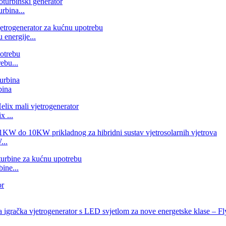
rbina...
energije...
ebu...
bina
 ...
...
ine...