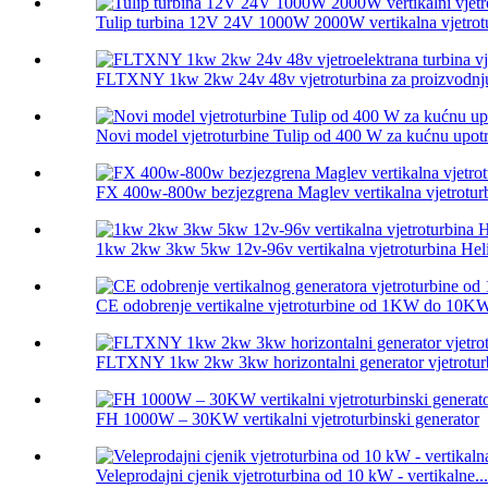
Tulip turbina 12V 24V 1000W 2000W vertikalna vjetrotu
FLTXNY 1kw 2kw 24v 48v vjetroturbina za proizvodnju 
Novi model vjetroturbine Tulip od 400 W za kućnu upotr
FX 400w-800w bezjezgrena Maglev vertikalna vjetrotur
1kw 2kw 3kw 5kw 12v-96v vertikalna vjetroturbina Helix
CE odobrenje vertikalne vjetroturbine od 1KW do 10KW
FLTXNY 1kw 2kw 3kw horizontalni generator vjetroturb
FH 1000W – 30KW vertikalni vjetroturbinski generator
Veleprodajni cjenik vjetroturbina od 10 kW - vertikalne...