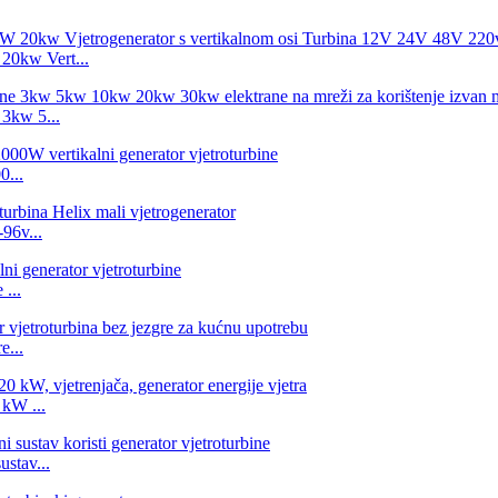
20kw Vert...
 3kw 5...
0...
96v...
...
e...
 kW ...
ustav...