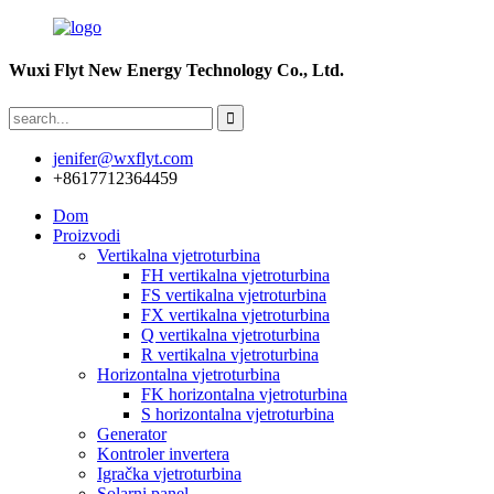
Wuxi Flyt New Energy Technology Co., Ltd.
jenifer@wxflyt.com
+8617712364459
Dom
Proizvodi
Vertikalna vjetroturbina
FH vertikalna vjetroturbina
FS vertikalna vjetroturbina
FX vertikalna vjetroturbina
Q vertikalna vjetroturbina
R vertikalna vjetroturbina
Horizontalna vjetroturbina
FK horizontalna vjetroturbina
S horizontalna vjetroturbina
Generator
Kontroler invertera
Igračka vjetroturbina
Solarni panel