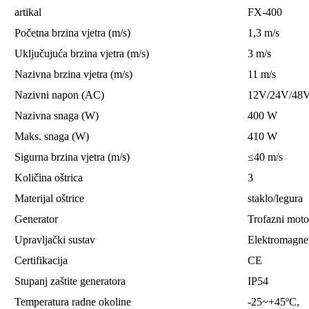
artikal
FX-400
Početna brzina vjetra (m/s)
1,3 m/s
Uključujuća brzina vjetra (m/s)
3 m/s
Nazivna brzina vjetra (m/s)
11 m/s
Nazivni napon (AC)
12V/24V/48
Nazivna snaga (W)
400 W
Maks. snaga (W)
410 W
Sigurna brzina vjetra (m/s)
≤40 m/s
Količina oštrica
3
Materijal oštrice
staklo/legura
Generator
Trofazni mot
Upravljački sustav
Elektromagne
Certifikacija
CE
Stupanj zaštite generatora
IP54
Temperatura radne okoline
-25~+45ºC,