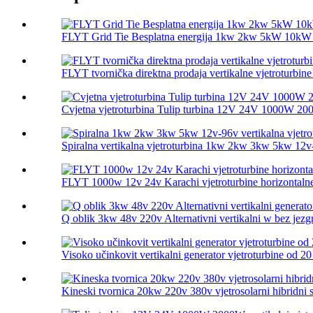
FLYT Grid Tie Besplatna energija 1kw 2kw 5kW 10kW 
FLYT tvornička direktna prodaja vertikalne vjetroturbine
Cvjetna vjetroturbina Tulip turbina 12V 24V 1000W 200
Spiralna vertikalna vjetroturbina 1kw 2kw 3kw 5kw 12v-
FLYT 1000w 12v 24v Karachi vjetroturbine horizontalne 
Q oblik 3kw 48v 220v Alternativni vertikalni w bez jezgr
Visoko učinkovit vertikalni generator vjetroturbine od 20
Kineski tvornica 20kw 220v 380v vjetrosolarni hibridni s