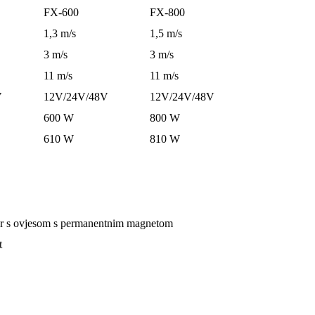
FX-600
FX-800
1,3 m/s
1,5 m/s
3 m/s
3 m/s
11 m/s
11 m/s
V
12V/24V/48V
12V/24V/48V
600 W
800 W
610 W
810 W
or s ovjesom s permanentnim magnetom
t