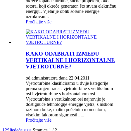
okreće lopatice turbine, slične propeleru, oko
rotora, koji okreće generator, što stvara električnu
energiju. Vjetar je oblik solarne energije
uzrokovan...
Pročitajte više
KAKO ODABRATI IZMEĐU
VERTIKALNE I HORIZONTALNE
VJETROTURNE?
od administratora dana 22.04.2011.
Vjetroturbine klasificiramo u dvije kategorije
prema smjeru rada - vjetroturbine s vertikalnom
osi i vjetroturbine s horizontalnom osi.
Vjetroturbina s vertikalnom osi najnovije je
dostignuće tehnologije energije vjetra, s niskom
razinom buke, malim početnim momentom,
visokim faktorom sigurnosti i ...
Pročitajte više
1
2
Sljedeće >
>>
Stranica 1 / 2