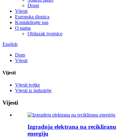
Drugi
Vijesti
Europska dionica
Kontaktirajte nas
O nama
Obilazak tvornice
English
Dom
Vijesti
Vijesti
Vijesti tvrtke
Vijesti iz industrije
Vijesti
Izgradnja elektrana na recikliranu
energiju