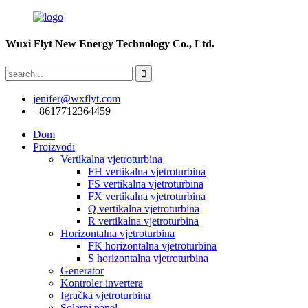
Wuxi Flyt New Energy Technology Co., Ltd.
jenifer@wxflyt.com
+8617712364459
Dom
Proizvodi
Vertikalna vjetroturbina
FH vertikalna vjetroturbina
FS vertikalna vjetroturbina
FX vertikalna vjetroturbina
Q vertikalna vjetroturbina
R vertikalna vjetroturbina
Horizontalna vjetroturbina
FK horizontalna vjetroturbina
S horizontalna vjetroturbina
Generator
Kontroler invertera
Igračka vjetroturbina
Solarni panel