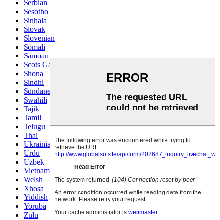
Serbian
Sesotho
Sinhala
Slovak
Slovenian
Somali
Samoan
Scots Gaelic
Shona
Sindhi
Sundanese
Swahili
Tajik
Tamil
Telugu
Thai
Ukrainian
Urdu
Uzbek
Vietnamese
Welsh
Xhosa
Yiddish
Yoruba
Zulu