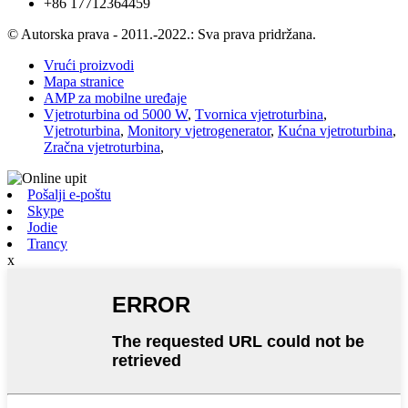
+86 17712364459
© Autorska prava - 2011.-2022.: Sva prava pridržana.
Vrući proizvodi
Mapa stranice
AMP za mobilne uređaje
Vjetroturbina od 5000 W
,
Tvornica vjetroturbina
,
Vjetroturbina
,
Monitory vjetrogenerator
,
Kućna vjetroturbina
,
Zračna vjetroturbina
,
Pošalji e-poštu
Skype
Jodie
Trancy
x