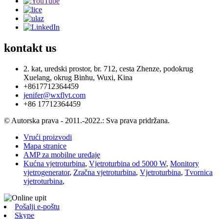
kontakt
us
2. kat, uredski prostor, br. 712, cesta Zhenze, podokrug
Xuelang, okrug Binhu, Wuxi, Kina
+8617712364459
jenifer@wxflyt.com
+86 17712364459
© Autorska prava - 2011.-2022.: Sva prava pridržana.
Vrući proizvodi
Mapa stranice
AMP za mobilne uređaje
Kućna vjetroturbina
,
Vjetroturbina od 5000 W
,
Monitory
vjetrogenerator
,
Zračna vjetroturbina
,
Vjetroturbina
,
Tvornica
vjetroturbina
,
Pošalji e-poštu
Skype