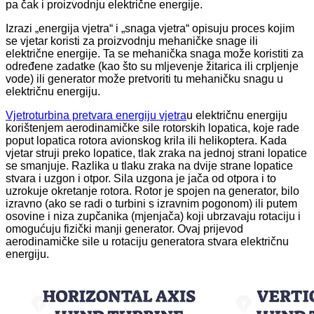
pa čak i proizvodnju električne energije.
Izrazi „energija vjetra“ i „snaga vjetra“ opisuju proces kojim
se vjetar koristi za proizvodnju mehaničke snage ili
električne energije. Ta se mehanička snaga može koristiti za
određene zadatke (kao što su mljevenje žitarica ili crpljenje
vode) ili generator može pretvoriti tu mehaničku snagu u
električnu energiju.
Vjetroturbina pretvara energiju vjetra
u električnu energiju
korištenjem aerodinamičke sile rotorskih lopatica, koje rade
poput lopatica rotora avionskog krila ili helikoptera. Kada
vjetar struji preko lopatice, tlak zraka na jednoj strani lopatice
se smanjuje. Razlika u tlaku zraka na dvije strane lopatice
stvara i uzgon i otpor. Sila uzgona je jača od otpora i to
uzrokuje okretanje rotora. Rotor je spojen na generator, bilo
izravno (ako se radi o turbini s izravnim pogonom) ili putem
osovine i niza zupčanika (mjenjača) koji ubrzavaju rotaciju i
omogućuju fizički manji generator. Ovaj prijevod
aerodinamičke sile u rotaciju generatora stvara električnu
energiju.