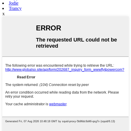
Jodie
Trancy
x