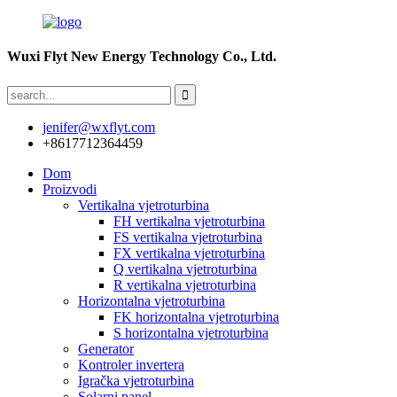
Wuxi Flyt New Energy Technology Co., Ltd.
jenifer@wxflyt.com
+8617712364459
Dom
Proizvodi
Vertikalna vjetroturbina
FH vertikalna vjetroturbina
FS vertikalna vjetroturbina
FX vertikalna vjetroturbina
Q vertikalna vjetroturbina
R vertikalna vjetroturbina
Horizontalna vjetroturbina
FK horizontalna vjetroturbina
S horizontalna vjetroturbina
Generator
Kontroler invertera
Igračka vjetroturbina
Solarni panel