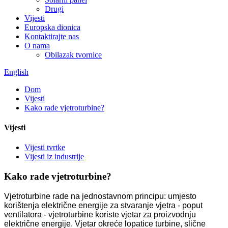
Drugi
Vijesti
Europska dionica
Kontaktirajte nas
O nama
Obilazak tvornice
English
Dom
Vijesti
Kako rade vjetroturbine?
Vijesti
Vijesti tvrtke
Vijesti iz industrije
Kako rade vjetroturbine?
Vjetroturbine rade na jednostavnom principu: umjesto
korištenja električne energije za stvaranje vjetra - poput
ventilatora - vjetroturbine koriste vjetar za proizvodnju
električne energije. Vjetar okreće lopatice turbine, slične